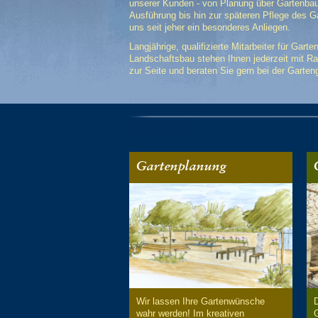
unserer Kunden - von Planung über Gartenba
Ausführung bis hin zur späteren Pflege des Ga
uns seit jeher ein besonderes Anliegen.
Langjährige, qualifizierte Mitarbeiter für Garte
Landschaftsbau stehen Ihnen jederzeit mit Ra
zur Seite und beraten Sie gern bei der Garten
Gartenplanung
Wir lassen Ihre Gartenwünsche
wahr werden! Im kreativen