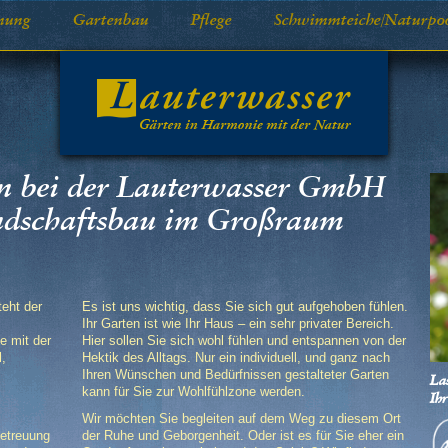
nung
Gartenbau
Pflege
Schwimmteiche/Naturpo
n bei der Lauterwasser GmbH
andschaftsbau im Großraum
eht der
Es ist uns wichtig, dass Sie sich gut aufgehoben fühlen.
Ihr Garten ist wie Ihr Haus – ein sehr privater Bereich.
e mit der
Hier sollen Sie sich wohl fühlen und entspannen von der
l,
Hektik des Alltags. Nur ein individuell, und ganz nach
Ihren Wünschen und Bedürfnissen gestalteter Garten
La
kann für Sie zur Wohlfühlzone werden.
Ih
Wir möchten Sie begleiten auf dem Weg zu diesem Ort
Betreuung
der Ruhe und Geborgenheit. Oder ist es für Sie eher ein