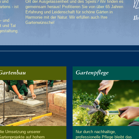
u und
Ort der Ausgelassenheit und des Spiels? Wir finden es
rtens - ist
gemeinsam heraus! Profitieren Sie von über 65 Jahren
Erfahrung und Leidenschaft für schöne Gärten in
Harmonie mit der Natur. Wir erfüllen auch Ihre
Ih
n- und
Gartenwünsche!
t und Tat
gestaltung.
Gartenbau
Gartenpflege
Die Umsetzung unserer
Nur durch nachhaltige,
Gartenprojekte auf hohem
professionelle Pflege bleibt das